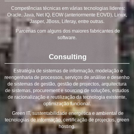
Competências técnicas em várias tecnologias lideres:
Oracle, Java, Net IQ, EOW (anteriormente EOVD), Linux,
Jasper, JBoss, Liferay, entre outras.
Parcerias com alguns dos maiores fabricantes de
software.
Consulting
Estratégia de sistemas de informação, modelação e
reengenharia de processos, serviços de análise e desenho
de sistemas de gestão, gestão de projectos, arquitectura
de sistemas, procurement e sourcing de soluções, estudos
de racionalização e reutilização da tecnologia existente,
optimização funcional.
Green IT, sustentabilidade energética e ambiental de
tecnologias de informação, certificação de projectos, green
hosting.