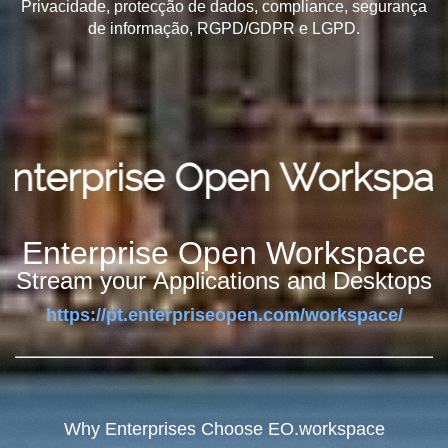
Privacidade, protecção de dados, compliance, segurança
de informação, RGPD/GDPR e LGPD.
prise Open Workspace
Enterprise Open Workspace
Stream your Applications and Desktops
https://pt.enterpriseopen.com/workspace/
Why Enterprises Choose EO.workspace